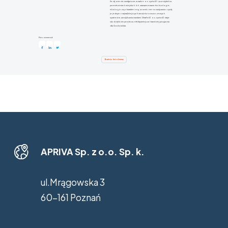
że są one niezastąpione w walce o czystość i porządek w
przestrzeniach miejskich. Ich zaawansowane technologie,
ekologiczny charakter i ergonomiczne rozwiązania czynią
je jednym z najważniejszych narzędzi nowoczesnych
systemów zarządzania miastami. Dbałość o czystość staje
się dzięki nim prostsza, efektywniejsza i bardziej przyjazna
dla środowiska.
Recommend:
Back to list of news
APRIVA Sp. z o.o. Sp. k.
ul.Mrągowska 3
60-161 Poznań