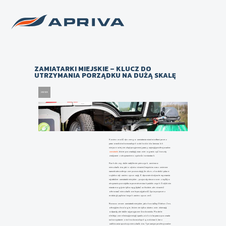
Back to list of news
ZAMIATARKI MIEJSKIE – KLUCZ DO
UTRZYMANIA PORZĄDKU NA DUŻĄ SKALĘ
2/1/2025
Konieczność ręcznego zamiatania miast miotłami przez
pracowników komunalnych odchodzi do lamusa. Ich
miejsce w tej niezbyt przyjemnej pracy zajmują profesjonalne
zamiatarki
, które pozwalają znacznie ograniczyć koszty
związane z utrzymaniem czystości w miastach.
Ruch uliczny, duże natężenie pieszych, zarówno
mieszkańców, jak i często również turystów oraz zmienne
warunki atmosferyczne powodują, że ulice, chodniki i place
szybko się zanieczyszczają. Odpowiedzią na te wyzwania
są właśnie zamiatarki miejskie – pojazdy stworzone z myślą o
utrzymaniu porządku w przestrzeniach publicznych. Dzięki nim
miasta mogą nie tylko wyglądać schludnie, ale również
oferować mieszkańcom lepszą jakość życia poprzez
redukcję pyłów i innych zanieczyszczeń.
Nowoczesne zamiatarki miejskie, jak chociażby Glutton Zen,
oferują technologie, które nie tylko skutecznie zbierają
odpady, ale także są przyjazne środowisku. Modele
elektryczne eliminują emisję spalin, a ich cicha praca pozwala
na korzystanie z nich w dowolnych godzinach, bez
zakłócania spokoju mieszkańców. Tym samym profesjonalne