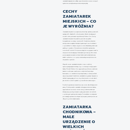
zamiatarki stają się nieodłącznym elementem nowoczesnych
systemów zarządzania przestrzenią miejską.
CECHY
ZAMIATAREK
MIEJSKICH – CO
JE WYRÓŻNIA?
Zamiatarki miejskie to urządzenia, które łączą funkcjonalność,
wydajność i dbałość o środowisko. Na tle dostępnych
modeli zdecydowanie wyróżnia się Glutton Zen. Cechy
zamiatarek miejskich tej marki to przede wszystkim
kompaktowe rozmiary i zwrotność. Dzięki temu świetnie
radzą sobie w wąskich alejkach parkowych, na chodnikach
czy w strefach o dużym zagęszczeniu infrastruktury, takich jak
parkingi czy place. Stosunkowo niewielkie wymiary (np.
szerokość około 1,2 m) powodują, że mogą pracować w
miejscach niedostępnych dla większych maszyn. Bez trudu
poruszają się na nawierzchniach takich jak kostka brukowa,
asfalt czy beton, co czyni je uniwersalnym narzędziem do
utrzymania czystości.
Współczesne zamiatarki miejskie coraz częściej
wykorzystują napęd elektryczny, co eliminuje emisję spalin i
hałasu. Model Glutton Zen, wyposażony w litowo-siarkowe
baterie, może pracować przez cały dzień na jednym
ładowaniu, co obniża koszty eksploatacji i zmniejsza ślad
węglowy miasta. Dzięki temu zamiatarki mogą być używane w
strefach wymagających szczególnej troski o ciszę, takich
jak okolice szkół, szpitali czy osiedli mieszkaniowych.
Komfort operatora również ma znaczenie dla efektywności
pracy. Profesjonalne zamiatarki oferują przestronne kabiny
wyposażone w nowoczesne udogodnienia, takie jak
klimatyzacja, podgrzewane szyby, panoramiczne widoki
czy intuicyjne systemy sterowania. Przemyślane rozwiązania
pozwalają operatorom skupić się na pracy nawet podczas
długich godzin użytkowania.
ZAMIATARKA
CHODNIKOWA –
MAŁE
URZĄDZENIE O
WIELKICH