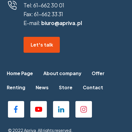
Tel:
61-662 30 01
Fax:
61-662 33 31
E-mail:
biuro@apriva.pl
Let's talk
Home Page
About company
Offer
Renting
News
Store
Contact
© 2022 Apriva. All rights reserved.