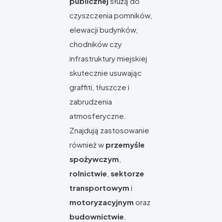
publicznej
służą do
czyszczenia pomników,
elewacji budynków,
chodników czy
infrastruktury miejskiej
skutecznie usuwając
graffiti, tłuszcze i
zabrudzenia
atmosferyczne.
Znajdują zastosowanie
również w
przemyśle
spożywczym
,
rolnictwie
,
sektorze
transportowym
i
motoryzacyjnym
oraz
budownictwie
.