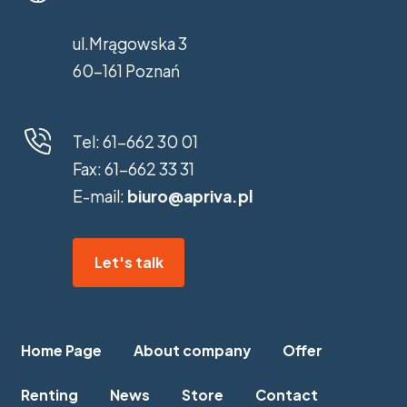
ul.Mrągowska 3
60-161 Poznań
Tel:
61-662 30 01
Fax:
61-662 33 31
E-mail:
biuro@apriva.pl
Let's talk
Home Page
About company
Offer
Renting
News
Store
Contact