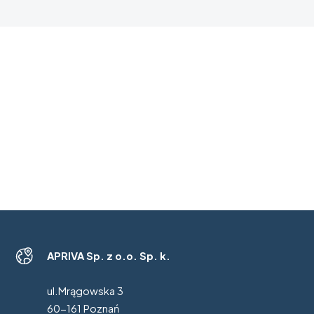
APRIVA Sp. z o.o. Sp. k.
ul.Mrągowska 3
60-161 Poznań