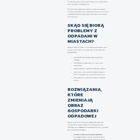
Poznań, Wrocław i Łódź to miasta, w których roczna produkcja
śmieci przekracza setki tysięcy ton.
Wzrost liczby odpadów to efekt m.in. rosnącej konsumpcji,
rozwoju gospodarczego i urbanizacji. Do tego dochodzą
odpady przemysłowe, budowlane, niebezpieczne i te trudne
do segregacji.
SKĄD SIĘ BIORĄ
PROBLEMY Z
ODPADAMI W
MIASTACH?
Miasta muszą radzić sobie z coraz większą ilością śmieci przy
ograniczonym zapleczu logistycznym. Do najczęstszych
wyzwań należą:
przestarzałe lub niedopasowane pojemniki na
odpady,
nieefektywna logistyka wywozu i czyszczenia
pojemników,
brak automatyzacji i cyfryzacji w systemach odbioru,
zanieczyszczenie przestrzeni publicznej przez
śmieci rozsypujące się z przepełnionych koszy,
niska wydajność w zakresie dezynfekcji i utrzymania
higieny.
ROZWIĄZANIA,
KTÓRE
ZMIENIAJĄ
OBRAZ
GOSPODARKI
ODPADOWEJ
Nowoczesne technologie pozwalają zapanować nad
chaosem śmieciowym w miastach. Rozwiązania takie jak te
oferowane przez
Apriva
wnoszą realną wartość do codziennej
pracy jednostek komunalnych.
Mobilne urządzenia do mycia pojemników
pozwalają utrzymać czystość i higienę w miejscu
eksploatacji kontenerów, bez konieczności ich