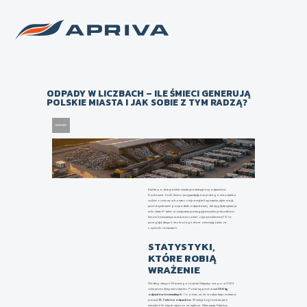
Back to list of news
ODPADY W LICZBACH – ILE ŚMIECI GENERUJĄ
POLSKIE MIASTA I JAK SOBIE Z TYM RADZĄ?
12/9/2025
Każdego dnia polskie miasta produkują tony odpadów.
Dosłownie. Ilość śmieci przypadająca na jednego mieszkańca
rośnie z roku na rok, a wraz z nią rosną też wyzwania, jakie stoją
przed systemami gospodarki odpadowej. Jak wygląda sytuacja
w liczbach? Jakie rozwiązania pomagają miejskim jednostkom i
firmom komunalnym w radzeniu sobie z tym problemem? Oto
przegląd danych i technologii, które zmieniają oblicze
czystości w miastach.
STATYSTYKI,
KTÓRE ROBIĄ
WRAŻENIE
Według danych Głównego Urzędu Statystycznego, w 2022
roku przeciętny mieszkaniec Polski wygenerował
358 kg
odpadów komunalnych
. To oznacza, że w całym kraju zebrano
ponad
13,7 mln ton odpadów
. W samych aglomeracjach
miejskich liczby te są jeszcze wyższe. Warszawa, Kraków,