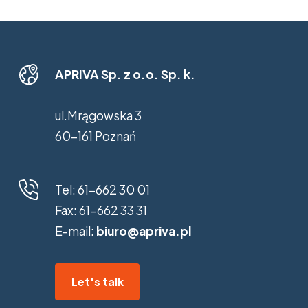
APRIVA Sp. z o.o. Sp. k.
ul.Mrągowska 3
60-161 Poznań
Tel:
61-662 30 01
Fax:
61-662 33 31
E-mail:
biuro@apriva.pl
Let's talk