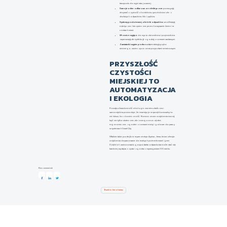
transportu do myjni stacjonarnej.
Samojezdne odkurzacze elektryczne
pomagają
utrzymać czystość chodników, rynsztoków i ulic z
drobnych odpadów, liści i pyłów.
Systemy podziemnej zbiórki odpadów
umożliwiają
estetyczne i bezpieczne przechowywanie śmieci w
centrach miast.
Głowice myjące
do mycia zbiorników i pojemników
zapewniają dezynfekcję zgodną z normami sanitarnymi.
Zamiatarki i myjnie podwozia
redukują ryzyko
wtórnego zanieczyszczenia pojazdami serwisowymi.
PRZYSZŁOŚĆ
CZYSTOŚCI
MIEJSKIEJ TO
AUTOMATYZACJA
I EKOLOGIA
Rosnąca świadomość ekologiczna mieszkańców i
samorządów powoduje, że inwestycje w sprzęt komunalny to
nie luksus, lecz konieczność. Nowoczesne urządzenia muszą
być nie tylko skuteczne, ale i energooszczędne,
ergonomiczne, zgodne z normami emisji i gotowe do pracy
w systemach Smart City.
Właśnie takie podejście reprezentuje Apriva – firma, która oferuje
urządzenia dopasowane do realnych potrzeb miast i gmin.
Dzięki ich zastosowaniu gospodarka odpadowa może stać się
bardziej wydajna, czysta i zgodna z wymaganiami XXI wieku.
Recommend:
Back to list of news